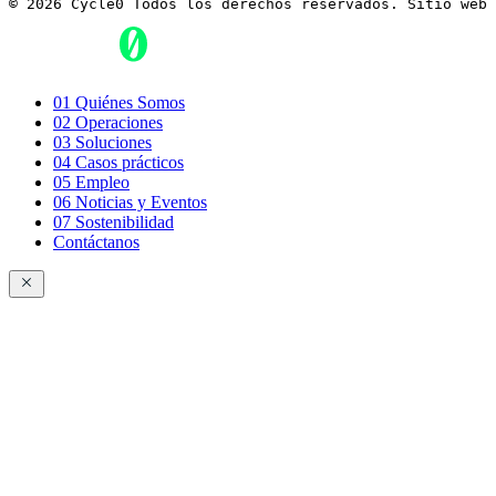
© 2026 Cycle0 Todos los derechos reservados. Sitio web 
01
Quiénes Somos
02
Operaciones
03
Soluciones
04
Casos prácticos
05
Empleo
06
Noticias y Eventos
07
Sostenibilidad
Contáctanos